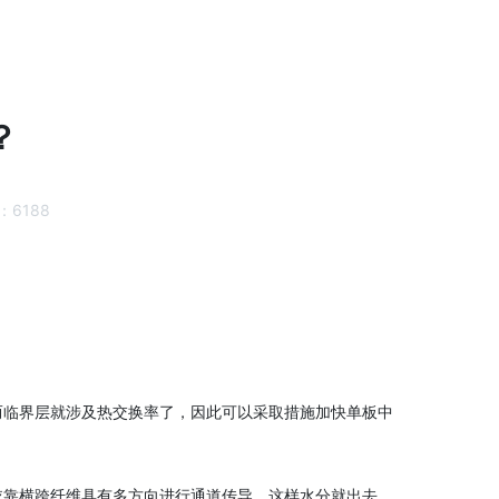
？
：
6188
而临界层就涉及热交换率了，因此可以采取措施加快单板中
依靠横跨纤维具有多方向进行通道传导，这样水分就出去